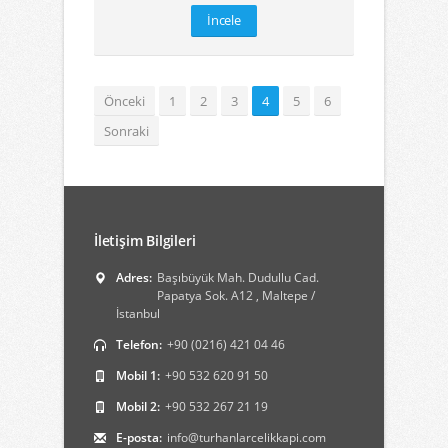
İncele
Önceki
1
2
3
4
5
6
Sonraki
İletişim Bilgileri
Adres:
Başıbüyük Mah. Dudullu Cad.
Papatya Sok. A12 , Maltepe /
İstanbul
Telefon:
+90 (0216) 421 04 46
Mobil 1:
+90 532 620 91 50
Mobil 2:
+90 532 267 21 19
E-posta:
info@turhanlarcelikkapi.com