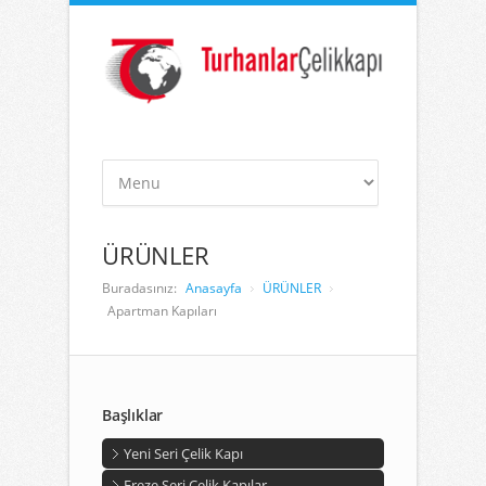
ÜRÜNLER
Buradasınız:
Anasayfa
ÜRÜNLER
Apartman Kapıları
Başlıklar
Yeni Seri Çelik Kapı
Freze Seri Çelik Kapılar