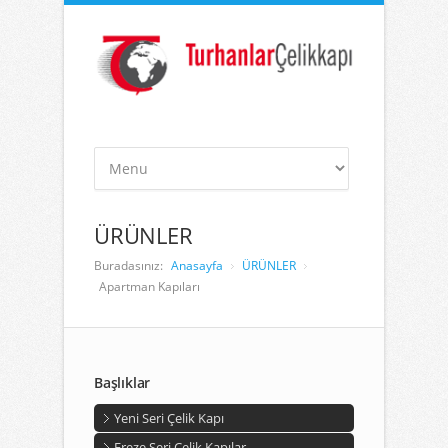
ÜRÜNLER
Buradasınız:
Anasayfa
ÜRÜNLER
Apartman Kapıları
Başlıklar
Yeni Seri Çelik Kapı
Freze Seri Çelik Kapılar