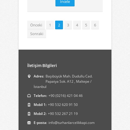
İncele
Önceki
1
2
3
4
5
6
Sonraki
İletişim Bilgileri
Adres:
Başıbüyük Mah. Dudullu Cad.
Papatya Sok. A12 , Maltepe /
İstanbul
Telefon:
+90 (0216) 421 04 46
Mobil 1:
+90 532 620 91 50
Mobil 2:
+90 532 267 21 19
E-posta:
info@turhanlarcelikkapi.com