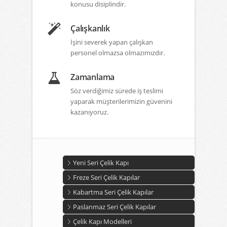
konusu disiplindir.
Çalışkanlık
İşini severek yapan çalışkan
personel olmazsa olmazımızdır.
Zamanlama
Söz verdiğimiz sürede iş teslimi
yaparak müşterilerimizin güvenini
kazanıyoruz.
Yeni Seri Çelik Kapı
Freze Seri Çelik Kapılar
Kabartma Seri Çelik Kapılar
Paslanmaz Seri Çelik Kapılar
Çelik Kapı Modelleri