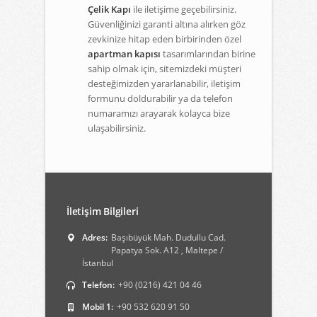
Çelik Kapı
ile iletişime geçebilirsiniz.
Güvenliğinizi garanti altına alırken göz
zevkinize hitap eden birbirinden özel
apartman kapısı
tasarımlarından birine
sahip olmak için, sitemizdeki müşteri
desteğimizden yararlanabilir, iletişim
formunu doldurabilir ya da telefon
numaramızı arayarak kolayca bize
ulaşabilirsiniz.
İletişim Bilgileri
Adres:
Başıbüyük Mah. Dudullu Cad.
Papatya Sok. A12 , Maltepe /
İstanbul
Telefon:
+90 (0216) 421 04 46
Mobil 1:
+90 532 620 91 50