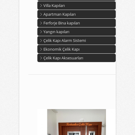
Villa Kapıları
Apartman Kapıları
Ferforje Bina kapıları
Yangın kapıları
Çelik Kapı Alarm Sistemi
Ekonomik Çelik Kapı
Çelik Kapı Aksesuarları