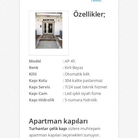
Tweet
Özellikler;
Model
: AP 45
Renk
: Kirli Beyaz
Kilit
: Otomatik kilit
Kapı Kolu
: 304 kalite paslanmaz
Kapı Servis
: 7/24 saat teknik hizmet
Kapı Cam
: Led ışıklı siyah füme
Kapı Hidrolik
: 5 numara hidrolik
Apartman kapıları
Turhanlar çelik kapı
sizlere muhteşem
apartman kapıları seçenekleri sunuyor.