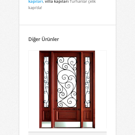
kapıları
,
villa kapıları
Turhanlar çelik
kapı’da!
Diğer Ürünler