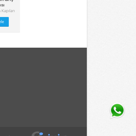
ısı
Kapıları
ele