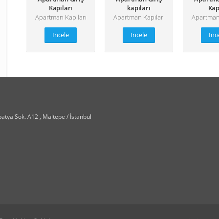
Kapıları
kapıları
Kap
Apartman Kapıları
Apartman Kapıları
Apartman 
İncele
İncele
İnc
tya Sok. A12 , Maltepe / İstanbul