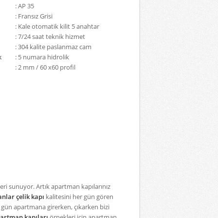
: AP 35
: Fransız Grisi
: Kale otomatik kilit 5 anahtar
: 7/24 saat teknik hizmet
: 304 kalite paslanmaz cam
k
: 5 numara hidrolik
: 2 mm / 60 x60 profil
ri sunuyor. Artık apartman kapılarınız
nlar çelik kapı
kalitesini her gün gören
 gün apartmana girerken, çıkarken bizi
artman kapıları
örnekleri için apartman