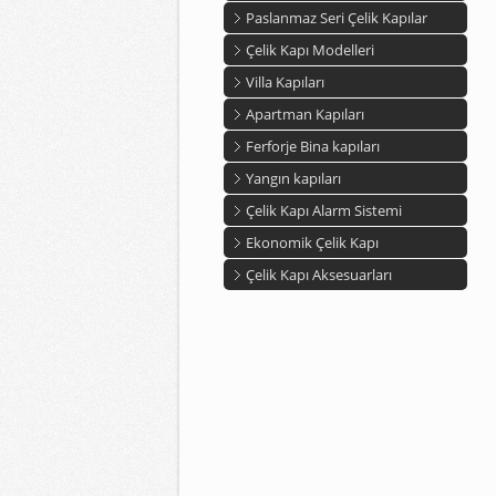
Paslanmaz Seri Çelik Kapılar
Çelik Kapı Modelleri
Villa Kapıları
Apartman Kapıları
Ferforje Bina kapıları
Yangın kapıları
Çelik Kapı Alarm Sistemi
Ekonomik Çelik Kapı
Çelik Kapı Aksesuarları