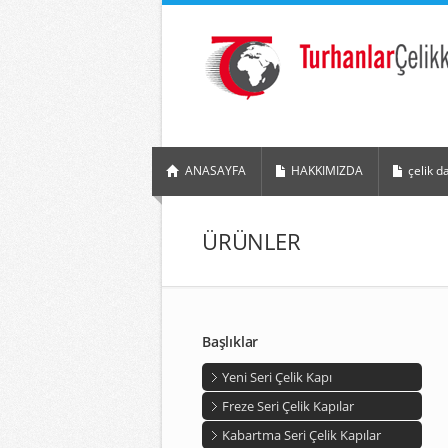
ANASAYFA
HAKKIMIZDA
çelik d
ÜRÜNLER
Başlıklar
Yeni Seri Çelik Kapı
Freze Seri Çelik Kapılar
Kabartma Seri Çelik Kapılar