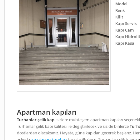
Model
Renk
Kilit
Kapı Servis
Kapı Cam
Kapı Hidroli
Kapı Kasa
Apartman kapıları
Turhanlar çelik kapı
sizlere muhteşem apartman kapıları seçenekle
Turhanlar çelik kapı kalitesi ile değiştirilecek ve siz de binlerce
Turha
dostlardan olacaksınız. Hayata, güne kapıdan geçerek başlarız. Her
aslında
apartman kapıları
karşılar ilk önce. Turhanlar çelik kapı
ap