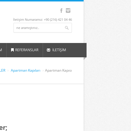
İletişim Numaramız: +90 (216) 421 04 46
EM
REFERANSLAR
İLETİŞİM
LER
Apartman Kapıları
Apartman Kapısı
er;