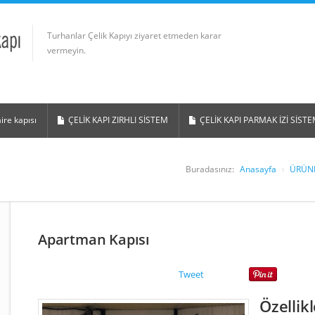
Turhanlar Çelik Kapıyı ziyaret etmeden karar
vermeyin.
aire kapısı
ÇELİK KAPI ZIRHLI SİSTEM
ÇELİK KAPI PARMAK İZİ SİST
Buradasınız:
Anasayfa
ÜRÜN
Apartman Kapısı
Tweet
Özellikl