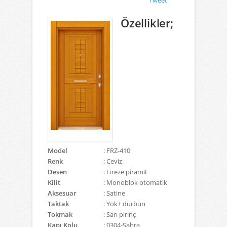
Tweet
Özellikler;
Model
: FRZ-410
Renk
: Ceviz
Desen
: Fireze piramit
Kilit
: Monoblok otomatik
Aksesuar
: Satine
Taktak
: Yok+ dürbün
Tokmak
: Sarı pirinç
Kapı Kolu
: 0304-Sahra