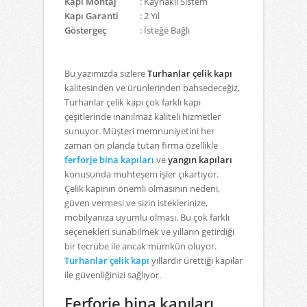
Kapı Montaj
: Kaynaklı Sistem
Kapı Garanti
: 2 Yıl
Göstergeç
: İsteğe Bağlı
Bu yazımızda sizlere
Turhanlar çelik kapı
kalitesinden ve ürünlerinden bahsedeceğiz,
Turhanlar çelik kapı çok farklı kapı
çeşitlerinde inanılmaz kaliteli hizmetler
sunuyor. Müşteri memnuniyetini her
zaman ön planda tutan firma özellikle
ferforje bina kapıları
ve
yangın kapıları
konusunda muhteşem işler çıkartıyor.
Çelik kapının önemli olmasının nedeni,
güven vermesi ve sizin isteklerinize,
mobilyanıza uyumlu olması. Bu çok farklı
seçenekleri sunabilmek ve yılların getirdiği
bir tecrübe ile ancak mümkün oluyor.
Turhanlar çelik kapı
yıllardır ürettiği kapılar
ile güvenliğinizi sağlıyor.
Ferforje bina kapıları