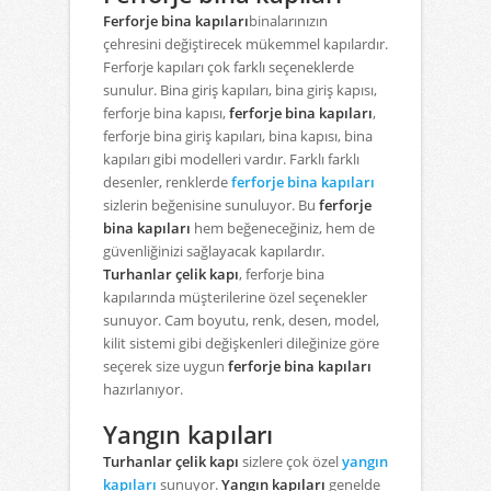
Ferforje bina kapıları
binalarınızın
çehresini değiştirecek mükemmel kapılardır.
Ferforje kapıları çok farklı seçeneklerde
sunulur. Bina giriş kapıları, bina giriş kapısı,
ferforje bina kapısı,
ferforje bina kapıları
,
ferforje bina giriş kapıları, bina kapısı, bina
kapıları gibi modelleri vardır. Farklı farklı
desenler, renklerde
ferforje bina kapıları
sizlerin beğenisine sunuluyor. Bu
ferforje
bina kapıları
hem beğeneceğiniz, hem de
güvenliğinizi sağlayacak kapılardır.
Turhanlar çelik kapı
, ferforje bina
kapılarında müşterilerine özel seçenekler
sunuyor. Cam boyutu, renk, desen, model,
kilit sistemi gibi değişkenleri dileğinize göre
seçerek size uygun
ferforje bina kapıları
hazırlanıyor.
Yangın kapıları
Turhanlar çelik kapı
sizlere çok özel
yangın
kapıları
sunuyor.
Yangın kapıları
genelde