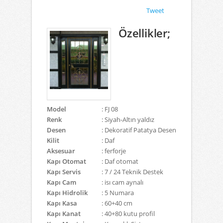
Tweet
Özellikler;
Model
: FJ 08
Renk
: Siyah-Altın yaldız
Desen
: Dekoratif Patatya Desen
Kilit
: Daf
Aksesuar
: ferforje
Kapı Otomat
: Daf otomat
Kapı Servis
: 7 / 24 Teknik Destek
Kapı Cam
: isı cam aynalı
Kapı Hidrolik
: 5 Numara
Kapı Kasa
: 60+40 cm
Kapı Kanat
: 40+80 kutu profil