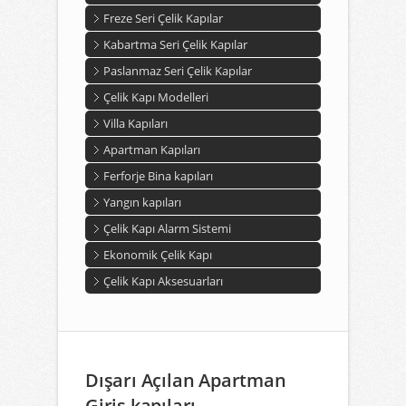
Freze Seri Çelik Kapılar
Kabartma Seri Çelik Kapılar
Paslanmaz Seri Çelik Kapılar
Çelik Kapı Modelleri
Villa Kapıları
Apartman Kapıları
Ferforje Bina kapıları
Yangın kapıları
Çelik Kapı Alarm Sistemi
Ekonomik Çelik Kapı
Çelik Kapı Aksesuarları
Dışarı Açılan Apartman
Giriş kapıları