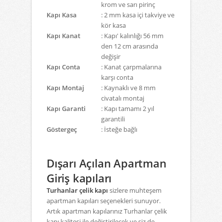
krom ve sarı pirinç
Kapı Kasa
: 2 mm kasa içi takviye ve
kör kasa
Kapı Kanat
: Kapı' kalınlığı 56 mm
den 12 cm arasında
değişir
Kapı Conta
: Kanat çarpmalarına
karşı conta
Kapı Montaj
: Kaynaklı ve 8 mm
civatalı montaj
Kapı Garanti
: Kapı tamamı 2 yıl
garantili
Göstergeç
: İsteğe bağlı
Dışarı Açılan Apartman
Giriş kapıları
Turhanlar çelik kapı
sizlere muhteşem
apartman kapıları seçenekleri sunuyor.
Artık apartman kapılarınız Turhanlar çelik
kapı kalitesi ile değiştirilecek ve siz de