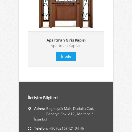
Apartman Giriş Kapısı
Apartman Kapıları
İncele
İletişim Bilgileri
Adres:
Başıbüyük Mah. Dudullu Cad.
Papatya Sok. A12 , Maltepe /
İstanbul
Telefon:
+90 (0216) 421 04 46